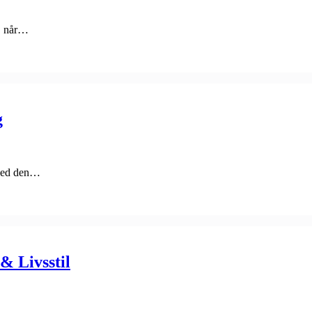
r, når…
g
 ved den…
& Livsstil