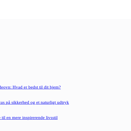
eovn: Hvad er bedst til dit hjem?
us på sikkerhed og et naturligt udtryk
til en mere inspirerende livsstil