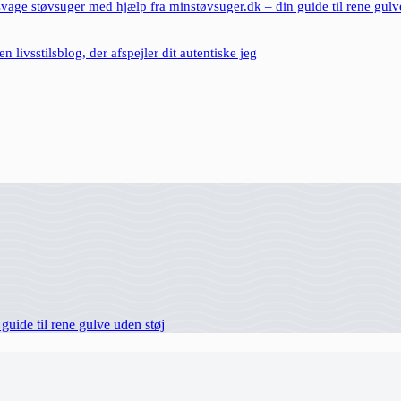
vage støvsuger med hjælp fra minstøvsuger.dk – din guide til rene gulv
 livsstilsblog, der afspejler dit autentiske jeg
uide til rene gulve uden støj