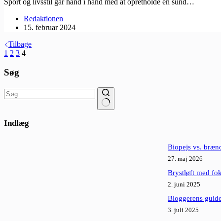
Sport og livsstil går hånd i hånd med at opretholde en sund…
Redaktionen
15. februar 2024
Tilbage
1
2
3
4
Søg
Ingen
resultater
Indlæg
Biopejs vs. brænd
27. maj 2026
Brystløft med fok
2. juni 2025
Bloggerens guide 
3. juli 2025