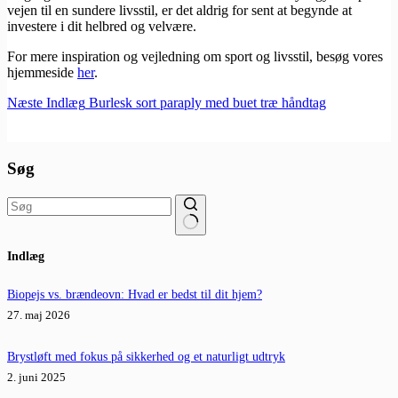
vejen til en sundere livsstil, er det aldrig for sent at begynde at
investere i dit helbred og velvære.
For mere inspiration og vejledning om sport og livsstil, besøg vores
hjemmeside
her
.
Næste
Indlæg
Burlesk sort paraply med buet træ håndtag
Søg
Ingen
Indlæg
resultater
Biopejs vs. brændeovn: Hvad er bedst til dit hjem?
27. maj 2026
Brystløft med fokus på sikkerhed og et naturligt udtryk
2. juni 2025