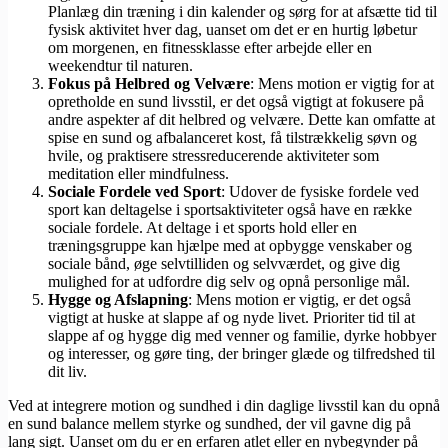
Planlæg din træning i din kalender og sørg for at afsætte tid til
fysisk aktivitet hver dag, uanset om det er en hurtig løbetur
om morgenen, en fitnessklasse efter arbejde eller en
weekendtur til naturen.
Fokus på Helbred og Velvære
: Mens motion er vigtig for at
opretholde en sund livsstil, er det også vigtigt at fokusere på
andre aspekter af dit helbred og velvære. Dette kan omfatte at
spise en sund og afbalanceret kost, få tilstrækkelig søvn og
hvile, og praktisere stressreducerende aktiviteter som
meditation eller mindfulness.
Sociale Fordele ved Sport
: Udover de fysiske fordele ved
sport kan deltagelse i sportsaktiviteter også have en række
sociale fordele. At deltage i et sports hold eller en
træningsgruppe kan hjælpe med at opbygge venskaber og
sociale bånd, øge selvtilliden og selvværdet, og give dig
mulighed for at udfordre dig selv og opnå personlige mål.
Hygge og Afslapning
: Mens motion er vigtig, er det også
vigtigt at huske at slappe af og nyde livet. Prioriter tid til at
slappe af og hygge dig med venner og familie, dyrke hobbyer
og interesser, og gøre ting, der bringer glæde og tilfredshed til
dit liv.
Ved at integrere motion og sundhed i din daglige livsstil kan du opnå
en sund balance mellem styrke og sundhed, der vil gavne dig på
lang sigt. Uanset om du er en erfaren atlet eller en nybegynder på